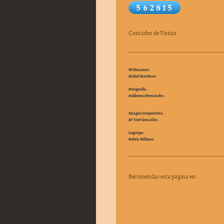
Contador de Visitas
Webmaster:
Michel Martínez
Fotografía:
Guillermo Fernández.
Imagen Corporativa:
Mª José González.
Logotipo:
Rubén Köllmer.
Recomendar esta página en: