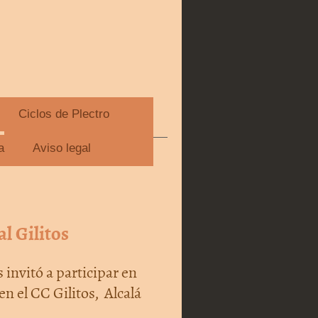
Ciclos de Plectro
rdo Martínez
a
Aviso legal
l Gilitos
 invitó a participar en
en el CC Gilitos, Alcalá