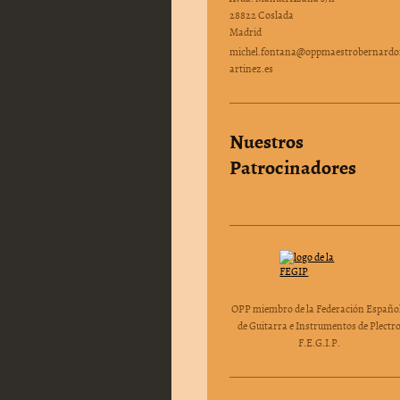
28822 Coslada
Madrid
michel.fontana@oppmaestrobernard
artinez.es
Nuestros
Patrocinadores
OPP miembro de la Federación Españo
de Guitarra e Instrumentos de Plectr
F.E.G.I.P.