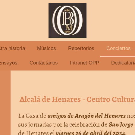
tra historia
Músicos
Repertorios
Conciertos
Orquesta de Pulso y Púa Maestro Berna
Ensayos
Contáctanos
Intranet OPP
Dedicatori
Alcalá de Henares - Centro Cultura
amigos de Aragón del Henares
La Casa de
nos
San Jorge
sus jornadas por la celebración de
viernes 26 de abril del 2024
de Henares el
.