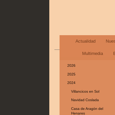
Actualidad
Nues
Multimedia
2026
2025
2024
Villancicos en Sol
Navidad Coslada
Casa de Aragón del
Henares