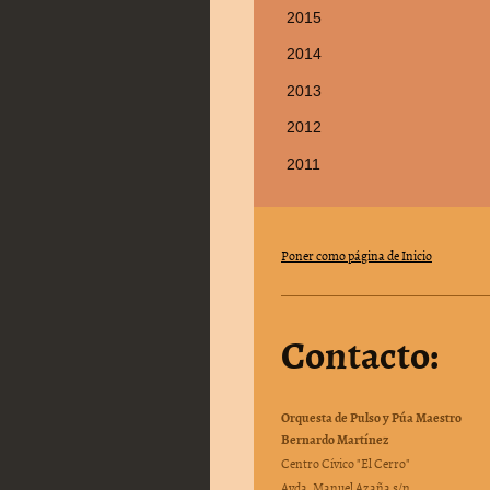
2015
2014
2013
2012
2011
Poner como página de Inicio
Contacto:
Orquesta de Pulso y Púa Maestro
Bernardo Martínez
Centro Cívico "El Cerro"
Avda. Manuel Azaña s/n