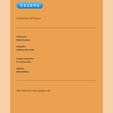
Contador de Visitas
Webmaster:
Michel Martínez
Fotografía:
Guillermo Fernández.
Imagen Corporativa:
Mª José González.
Logotipo:
Rubén Köllmer.
Recomendar esta página en: