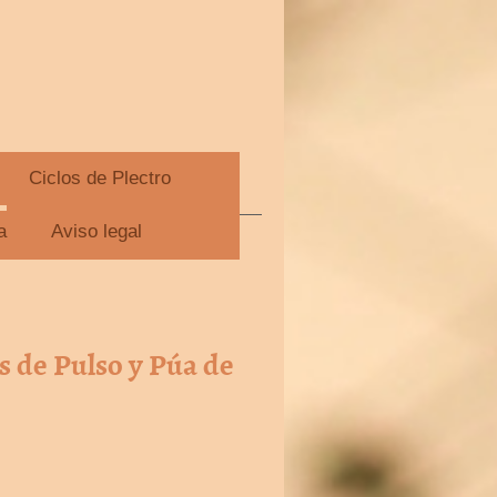
Ciclos de Plectro
rdo Martínez
a
Aviso legal
s de Pulso y Púa de