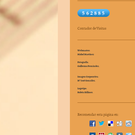
Contador de Visitas
Webmaster:
Michel Martínez
Fotografía:
Guillermo Fernández.
Imagen Corporativa:
Mª José González.
Logotipo:
Rubén Köllmer.
Recomendar esta página en: