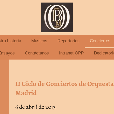
tra historia
Músicos
Repertorios
Conciertos
Orquesta de Pulso y Púa Maestro Berna
Ensayos
Contáctanos
Intranet OPP
Dedicatori
II Ciclo de Conciertos de Orquesta
Madrid
6 de abril de 2013