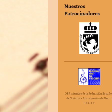
Nuestros
Patrocinadores
OPP miembro de la Federación Españo
de Guitarra e Instrumentos de Plectr
F.E.G.I.P.