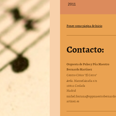
2011
Poner como página de Inicio
Contacto:
Orquesta de Pulso y Púa Maestro
Bernardo Martínez
Centro Cívico "El Cerro"
Avda. Manuel Azaña s/n
28822 Coslada
Madrid
michel.fontana@oppmaestrobernard
artinez.es